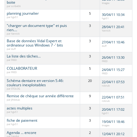
boite
Imagex
par scribe06
planning journalier
5
30/04/11 10:34
par hgv51
hgv51
"charger un document type" et puis
3
28/04/11 20:41
rien....
Yannick
par Yannick
Base de données Vidal Expert et
3
27/04/11 10:46
ordinateur sous Windows 7 -' bits
duff
par duff
La liste des tâches...
3
26/04/11 13:30
par FRED
FRED
COLLABORATEUR
5
24/04/11 15:27
par FRED
FRED
Schéma dentaire en version 5.46:
20
22/04/11 07:53
couleurs inexploitables
robrub
par STOLOG
Remise de chèque sur année différente
9
22/04/11 07:51
par jlhbesac
robrub
actes multiples
3
20/04/11 17:02
par hgv51
hgv51
fiche de paiement
3
19/04/11 18:46
par hgv51
Imagex
Agenda ... encore
2
12/04/11 20:12
par DAV84