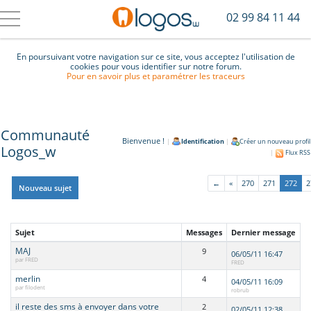
02 99 84 11 44
En poursuivant votre navigation sur ce site, vous acceptez l'utilisation de
cookies pour vous identifier sur notre forum.
Pour en savoir plus et paramétrer les traceurs
Communauté
Bienvenue !
|
Identification
|
Créer un nouveau profil
Logos_w
|
Flux RSS
←
«
270
271
272
2
Nouveau sujet
Sujet
Messages
Dernier message
MAJ
9
06/05/11 16:47
par FRED
FRED
merlin
4
04/05/11 16:09
par filodent
robrub
il reste des sms à envoyer dans votre
2
02/05/11 12:38