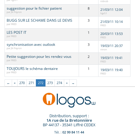
robrub
suggestion pour le fichier patient
8
21/03/11 12:04
par JN Peyron
hgv51
BUGG SUR LE SCHAME DANS LE DEVIS
3
21/03/11 10:14
par FRED
FRED
LES POST IT
1
20/03/11 13:53
par FRED
FRED
synchronisation avec outlook
3
19/03/11 20:37
par JN Peyron
ninon
Petite suggestion pour les rendez vous
2
19/03/11 19:41
par FRED
FRED
TOUJOURS le schéma dentaire
1
19/03/11 19:40
par FRED
FRED
←
«
270
271
272
273
274
»
→
Distribution, support :
1A rue de la Bretonnière
BP 44137 - 35341 Liffré CEDEX
Tél. :
02 99 84 11 44