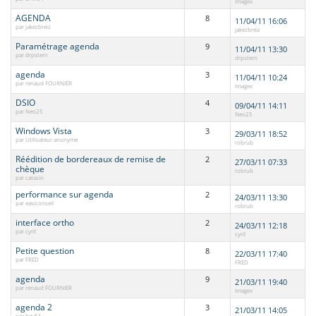
Imagex
AGENDA
8
11/04/11 16:06
par jakezbreiz
jakezbreiz
Paramétrage agenda
9
11/04/11 13:30
par drpstern
drpstern
agenda
3
11/04/11 10:24
par renaud FOURNIER
Imagex
DSIO
4
09/04/11 14:11
par Neo25
Neo25
Windows Vista
3
29/03/11 18:52
par Utilisateur anonyme
robrub
Réédition de bordereaux de remise de
2
27/03/11 07:33
chèque
robrub
par catasin
performance sur agenda
2
24/03/11 13:30
par easiconseil
robrub
interface ortho
2
24/03/11 12:18
par cyril
cyril
Petite question
8
22/03/11 17:40
par FRED
FRED
agenda
9
21/03/11 19:40
par renaud FOURNIER
Imagex
agenda 2
3
21/03/11 14:05
par hgv51