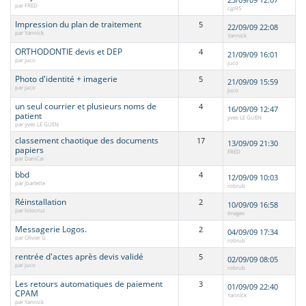
par FRED
cjp95
Impression du plan de traitement
5
22/09/09 22:08
par Yannick
Yannick
ORTHODONTIE devis et DEP
4
21/09/09 16:01
par juco
juco
Photo d'identité + imagerie
5
21/09/09 15:59
par juco
juco
un seul courrier et plusieurs noms de
4
16/09/09 12:47
patient
yves LE GUEN
par yves LE GUEN
classement chaotique des documents
17
13/09/09 21:30
papiers
FRED
par DaniCai
bbd
4
12/09/09 10:03
par jbarlette
robrub
Réinstallation
2
10/09/09 16:58
par lolocruz
Imagex
Messagerie Logos.
2
04/09/09 17:34
par Olivier G
robrub
rentrée d'actes après devis validé
5
02/09/09 08:05
par juco
robrub
Les retours automatiques de paiement
3
01/09/09 22:40
CPAM
Yannick
par Yannick