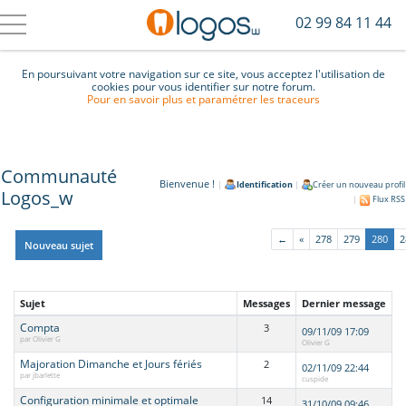
02 99 84 11 44
En poursuivant votre navigation sur ce site, vous acceptez l'utilisation de
cookies pour vous identifier sur notre forum.
Pour en savoir plus et paramétrer les traceurs
Communauté
Bienvenue !
|
Identification
|
Créer un nouveau profil
Logos_w
|
Flux RSS
←
«
278
279
280
2
Nouveau sujet
Sujet
Messages
Dernier message
Compta
3
09/11/09 17:09
par Olivier G
Olivier G
Majoration Dimanche et Jours fériés
2
02/11/09 22:44
par jbarlette
cuspide
Configuration minimale et optimale
14
31/10/09 09:46