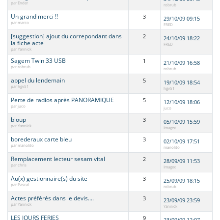
par Ender
robrub
Un grand merci !!
3
29/10/09 09:15
par marco
FRED
[suggestion] ajout du correpondant dans
2
24/10/09 18:22
la fiche acte
FRED
par Yannick
Sagem Twin 33 USB
1
21/10/09 16:58
par robrub
robrub
appel du lendemain
5
19/10/09 18:54
par hgv51
hgv51
Perte de radios après PANORAMIQUE
5
12/10/09 18:06
par juco
juco
bloup
3
05/10/09 15:59
par Yannick
Imagex
borederaux carte bleu
3
02/10/09 17:51
par manolito
manolito
Remplacement lecteur sesam vital
2
28/09/09 11:53
par chris
Imagex
Au(x) gestionnaire(s) du site
3
25/09/09 18:15
par Pascal
robrub
Actes préférés dans le devis....
3
23/09/09 23:59
par Yannick
Yannick
LES JOURS FERIES
9
23/09/09 12:07