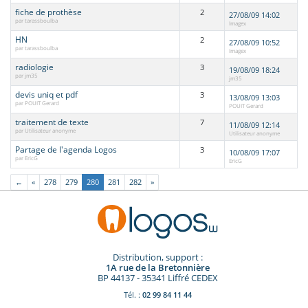
fiche de prothèse
2
27/08/09 14:02
par tarassboulba
Imagex
HN
2
27/08/09 10:52
par tarassboulba
Imagex
radiologie
3
19/08/09 18:24
par jm35
jm35
devis uniq et pdf
3
13/08/09 13:03
par POUIT Gerard
POUIT Gerard
traitement de texte
7
11/08/09 12:14
par Utilisateur anonyme
Utilisateur anonyme
Partage de l'agenda Logos
3
10/08/09 17:07
par EricG
EricG
←
«
278
279
280
281
282
»
Distribution, support :
1A rue de la Bretonnière
BP 44137 - 35341 Liffré CEDEX
Tél. :
02 99 84 11 44