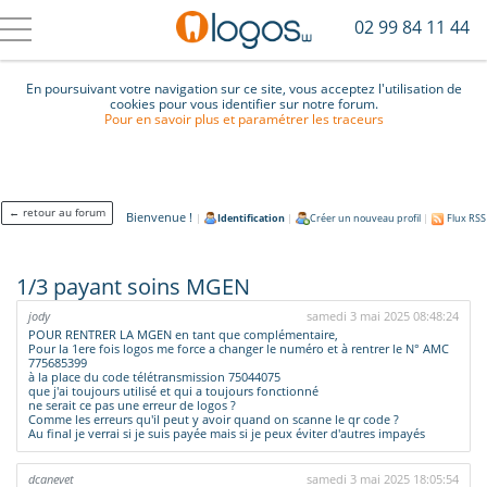
02 99 84 11 44
En poursuivant votre navigation sur ce site, vous acceptez l'utilisation de
cookies pour vous identifier sur notre forum.
Pour en savoir plus et paramétrer les traceurs
← retour au forum
Bienvenue !
|
Identification
|
Créer un nouveau profil
|
Flux RSS
1/3 payant soins MGEN
jody
samedi 3 mai 2025 08:48:24
POUR RENTRER LA MGEN en tant que complémentaire,
Pour la 1ere fois logos me force a changer le numéro et à rentrer le N° AMC
775685399
à la place du code télétransmission 75044075
que j'ai toujours utilisé et qui a toujours fonctionné
ne serait ce pas une erreur de logos ?
Comme les erreurs qu'il peut y avoir quand on scanne le qr code ?
Au final je verrai si je suis payée mais si je peux éviter d'autres impayés
dcanevet
samedi 3 mai 2025 18:05:54