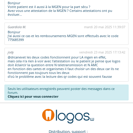
Bonjour
Votre patient est il aussi à la MGEN pour la part sécu ?
Avez vous une attestation de la MGEN ? Certains attestations ont pu
évoluer...
Guardiola M.
mardi 20 mai 2025 11:39:07
Bonjour
J'ai aussi ce cas et les remboursements MGEN sont effectués avec le code
775685399
jody
vendredi 23 mai 2025 17:13:42
@drcanevet les deux codes fonctionnent pour LA mgen en effet,
mais cela n'a rien à voir avec l'attestation ou le patient je pense que logos
doit éclaircir la question entre N teletransmission et N AMC
en fonction des cartes et organismes il faut choisir un des deux car ils ne
fonctionnent pas toujours tous les deux
d'où le problème avec la lecture des qr codes qui est souvent fausse
Seuls les utilisateurs enregistrés peuvent poster des messages dans ce
forum.
Cliquez ici pour vous connecter
Distribution, support :