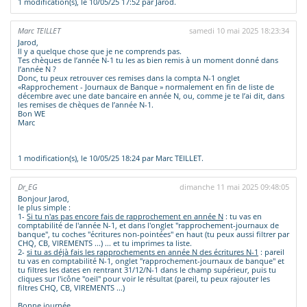
1 modification(s), le 10/05/25 17:52 par Jarod.
Marc TEILLET
samedi 10 mai 2025 18:23:34
Jarod,
Il y a quelque chose que je ne comprends pas.
Tes chèques de l’année N-1 tu les as bien remis à un moment donné dans
l’année N ?
Donc, tu peux retrouver ces remises dans la compta N-1 onglet
«Rapprochement - Journaux de Banque » normalement en fin de liste de
décembre avec une date bancaire en année N, ou, comme je te l’ai dit, dans
les remises de chèques de l’année N-1.
Bon WE
Marc
1 modification(s), le 10/05/25 18:24 par Marc TEILLET.
Dr_EG
dimanche 11 mai 2025 09:48:05
Bonjour Jarod,
le plus simple :
1-
Si tu n'as pas encore fais de rapprochement en année N
: tu vas en
comptabilité de l'année N-1, et dans l'onglet "rapprochement-journaux de
banque", tu coches "écritures non-pointées" en haut (tu peux aussi filtrer par
CHQ, CB, VIREMENTS ...) ... et tu imprimes ta liste.
2-
si tu as déjà fais les rapprochements en année N des écritures N-1
: pareil
tu vas en comptabilité N-1, onglet "rapprochement-journaux de banque" et
tu filtres les dates en rentrant 31/12/N-1 dans le champ supérieur, puis tu
cliques sur l'icône "oeil" pour voir le résultat (pareil, tu peux rajouter les
filtres CHQ, CB, VIREMENTS ...)
Bonne journée.