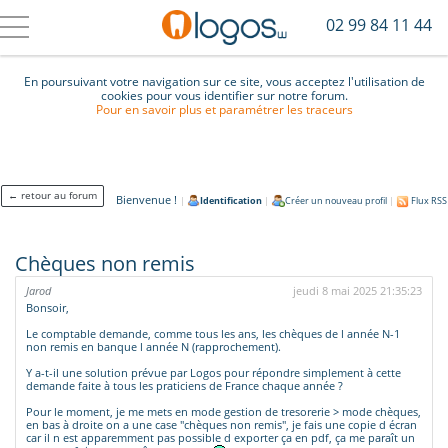
02 99 84 11 44
En poursuivant votre navigation sur ce site, vous acceptez l'utilisation de
cookies pour vous identifier sur notre forum.
Pour en savoir plus et paramétrer les traceurs
← retour au forum
Bienvenue !
|
Identification
|
Créer un nouveau profil
|
Flux RSS
Chèques non remis
Jarod
jeudi 8 mai 2025 21:35:23
Bonsoir,
Le comptable demande, comme tous les ans, les chèques de l année N-1
non remis en banque l année N (rapprochement).
Y a-t-il une solution prévue par Logos pour répondre simplement à cette
demande faite à tous les praticiens de France chaque année ?
Pour le moment, je me mets en mode gestion de tresorerie > mode chèques,
en bas à droite on a une case "chèques non remis", je fais une copie d écran
car il n est apparemment pas possible d exporter ça en pdf, ça me paraît un