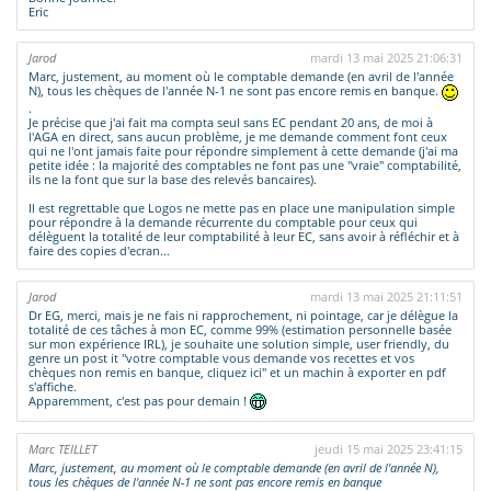
Eric
Jarod
mardi 13 mai 2025 21:06:31
Marc, justement, au moment où le comptable demande (en avril de l'année
N), tous les chèques de l'année N-1 ne sont pas encore remis en banque.
.
Je précise que j'ai fait ma compta seul sans EC pendant 20 ans, de moi à
l'AGA en direct, sans aucun problème, je me demande comment font ceux
qui ne l'ont jamais faite pour répondre simplement à cette demande (j'ai ma
petite idée : la majorité des comptables ne font pas une "vraie" comptabilité,
ils ne la font que sur la base des relevés bancaires).
Il est regrettable que Logos ne mette pas en place une manipulation simple
pour répondre à la demande récurrente du comptable pour ceux qui
délèguent la totalité de leur comptabilité à leur EC, sans avoir à réfléchir et à
faire des copies d'ecran...
Jarod
mardi 13 mai 2025 21:11:51
Dr EG, merci, mais je ne fais ni rapprochement, ni pointage, car je délègue la
totalité de ces tâches à mon EC, comme 99% (estimation personnelle basée
sur mon expérience IRL), je souhaite une solution simple, user friendly, du
genre un post it "votre comptable vous demande vos recettes et vos
chèques non remis en banque, cliquez ici" et un machin à exporter en pdf
s'affiche.
Apparemment, c'est pas pour demain !
Marc TEILLET
jeudi 15 mai 2025 23:41:15
Marc, justement, au moment où le comptable demande (en avril de l'année N),
tous les chèques de l'année N-1 ne sont pas encore remis en banque