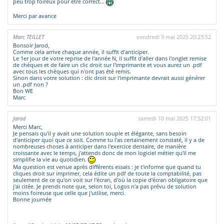
peu trop foireux pour être correct...
Merci par avance
Marc TEILLET
vendredi 9 mai 2025 20:23:52
Bonsoir Jarod,
Comme cela arrive chaque année, il suffit d'anticiper.
Le 1er jour de votre reprise de l'année N, il suffit d'aller dans l'onglet remise
de chèques et de faire un clic droit sur l'imprimante et vous aurez un .pdf
avec tous les chèques qui n'ont pas été remis.
Sinon dans votre solution : clic droit sur l'imprimante devrait aussi générer
un .pdf non ?
Bon WE
Marc
Jarod
samedi 10 mai 2025 17:52:01
Merci Marc,
Je pensais qu'il y avait une solution souple et élégante, sans besoin
d'anticiper quoi que ce soit. Comme tu l'as certainement constaté, il y a de
nombreuses choses à anticiper dans l'exercice dentaire, de manière
croissante avec le temps, j'attends donc de mon logiciel métier qu'il me
simplifie la vie au quotidien.
Ma question est venue après différents essais : je t'informe que quand tu
cliques droit sur imprimer, cela édite un pdf de toute la comptabilité, pas
seulement de ce qu'on voit sur l'écran, d'où la copie d'écran obligatoire que
j'ai citée. Je prends note que, selon toi, Logos n'a pas prévu de solution
moins foireuse que celle que j'utilise, merci.
Bonne journée