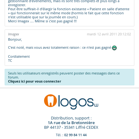
gestionnaire d’évènements, mais ils sont très complets et plus longs à
enregistrer.
Peut être suffirait-il d’élargir la fonction existante « Patient en salle d’attente
» qui fonctionnerait sur le même mode (hormis le fait que cette fonction
n’est utilisable que sur la journée en cours.)
Merci Imagex …. Même si c’est pas gagné !!!
Imagex
mardi 12 avril 2011 20:12:02
Bonjour,
C'est noté, mais vous avez totalement raison : ce n'est pas gagné
Cordialement
TC
Seuls les utilisateurs enregistrés peuvent poster des messages dans ce
forum.
Cliquez ici pour vous connecter
Distribution, support :
1A rue de la Bretonnière
BP 44137 - 35341 Liffré CEDEX
Tél. :
02 99 84 11 44