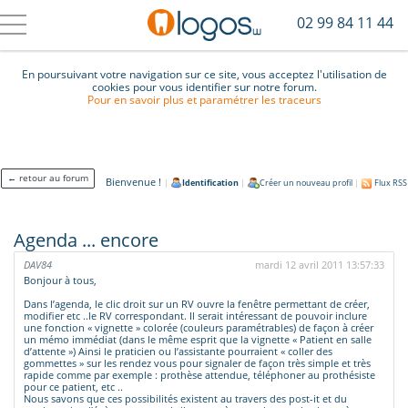
02 99 84 11 44
En poursuivant votre navigation sur ce site, vous acceptez l'utilisation de
cookies pour vous identifier sur notre forum.
Pour en savoir plus et paramétrer les traceurs
← retour au forum
Bienvenue !
|
Identification
|
Créer un nouveau profil
|
Flux RSS
Agenda ... encore
DAV84
mardi 12 avril 2011 13:57:33
Bonjour à tous,
Dans l’agenda, le clic droit sur un RV ouvre la fenêtre permettant de créer,
modifier etc ..le RV correspondant. Il serait intéressant de pouvoir inclure
une fonction « vignette » colorée (couleurs paramétrables) de façon à créer
un mémo immédiat (dans le même esprit que la vignette « Patient en salle
d’attente ») Ainsi le praticien ou l’assistante pourraient « coller des
gommettes » sur les rendez vous pour signaler de façon très simple et très
rapide comme par exemple : prothèse attendue, téléphoner au prothésiste
pour ce patient, etc ..
Nous savons que ces possibilités existent au travers des post-it et du