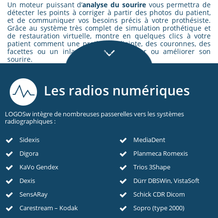
Un moteur puissant d’
analyse du sourire
vous permettra de
détecter les points à corriger à partir des photos du patient,
et de communiquer vos besoins précis à votre prothésiste.
Grâce au système très complet de simulation prothétique et
de restauration virtuelle, montre en quelques clics à votre
patient comment une prothèse adjointe, des couronnes, des
facettes ou un inlay pourront s’intégrer ou améliorer son
sourire.
Les radios numériques
LOGOSw intègre de nombreuses passerelles vers les systèmes
radiographiques :
Sidexis
MediaDent
Digora
Planmeca Romexis
KaVo Gendex
Trios 3Shape
Dexis
Dürr DBSWin, VistaSoft
SensARay
Schick CDR Dicom
Carestream – Kodak
Sopro (type 2000)