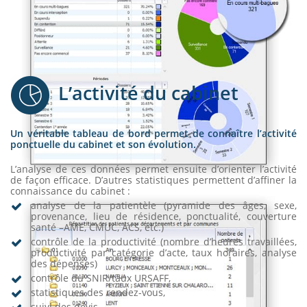
L’activité du cabinet
Un véritable tableau de bord permet de connaître l’activité
ponctuelle du cabinet et son évolution.
L’analyse de ces données permet ensuite d’orienter l’activité
de façon efficace. D’autres statistiques permettent d’affiner la
connaissance du cabinet :
analyse de la patientèle (pyramide des âges, sexe,
provenance, lieu de résidence, ponctualité, couverture
santé –AME, CMUC, ACS, etc.)
contrôle de la productivité (nombre d’heures travaillées,
productivité par catégorie d’acte, taux horaires, analyse
des dépenses)
contrôle du SNIR/taux URSAFF,
statistiques des rendez-vous,
suivi des devis,