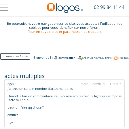
02 99 84 11 44
En poursuivant votre navigation sur ce site, vous acceptez l'utilisation de
cookies pour vous identifier sur notre forum.
Pour en savoir plus et paramétrer les traceurs
← retour au forum
Bienvenue !
|
Identification
|
Créer un nouveau profil
|
Flux RSS
actes multiples
hgv51
mardi 19 avril 2011 11:37:14
J'ai crée un certain nombre d'actes multiples.
Quand je fais un commentaire, celui-ci sera écrit à chaque ligne qui compose
l'acte multiple.
peut-on faire qq chose ?
amitiés
hgv