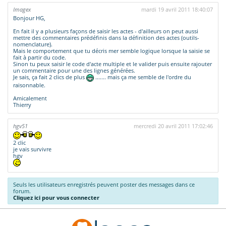
Imagex
mardi 19 avril 2011 18:40:07
Bonjour HG,
En fait il y a plusieurs façons de saisir les actes - d'ailleurs on peut aussi
mettre des commentaires prédéfinis dans la définition des actes (outils-
nomenclature).
Mais le comportement que tu décris mer semble logique lorsque la saisie se
fait à partir du code.
Sinon tu peux saisir le code d'acte multiple et le valider puis ensuite rajouter
un commentaire pour une des lignes générées.
Je sais, ça fait 2 clics de plus
....... mais ça me semble de l'ordre du
raisonnable.
Amicalement
Thierry
hgv51
mercredi 20 avril 2011 17:02:46
2 clic
je vais survivre
hgv
Seuls les utilisateurs enregistrés peuvent poster des messages dans ce
forum.
Cliquez ici pour vous connecter