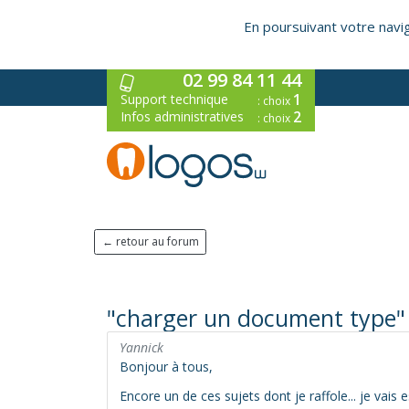
En poursuivant votre naviga
02 99 84 11 44
1
Support technique
: choix
2
Infos administratives
: choix
← retour au forum
"charger un document type" e
Yannick
Bonjour à tous,
Encore un de ces sujets dont je raffole... je vais 