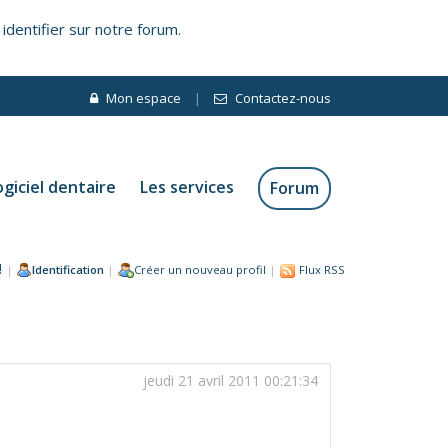
 identifier sur notre forum.
Mon espace
|
Contactez-nous
ogiciel dentaire
Les services
Forum
!
|
Identification
|
Créer un nouveau profil
|
Flux RSS
jeudi 21 avril 2011 00:21:34