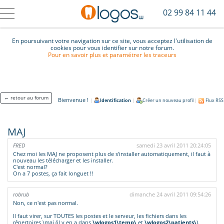
02 99 84 11 44
En poursuivant votre navigation sur ce site, vous acceptez l'utilisation de
cookies pour vous identifier sur notre forum.
Pour en savoir plus et paramétrer les traceurs
← retour au forum
Bienvenue !
|
Identification
|
Créer un nouveau profil
|
Flux RSS
MAJ
FRED
samedi 23 avril 2011 20:24:05
Chez moi les MAJ ne proposent plus de s'installer automatiquement, il faut à
nouveau les télécharger et les installer.
C'est normal?
On a 7 postes, ça fait longuet !!
robrub
dimanche 24 avril 2011 09:54:26
Non, ce n'est pas normal.
Il faut virer, sur TOUTES les postes et le serveur, les fichiers dans les
répertoires \maj (il y en a dans
\wlogos1\temp\
et
\wlogos2\patients\
).