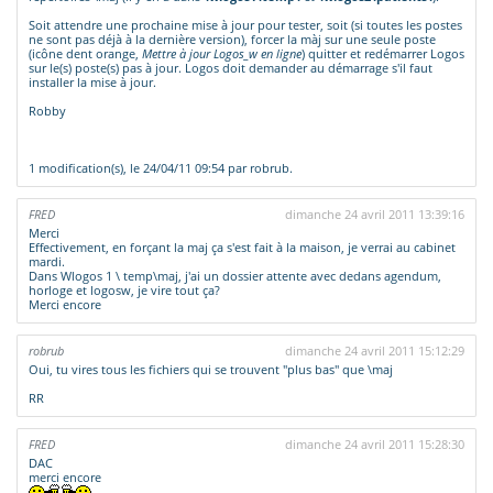
Soit attendre une prochaine mise à jour pour tester, soit (si toutes les postes
ne sont pas déjà à la dernière version), forcer la màj sur une seule poste
(icône dent orange,
Mettre à jour Logos_w en ligne
) quitter et redémarrer Logos
sur le(s) poste(s) pas à jour. Logos doit demander au démarrage s'il faut
installer la mise à jour.
Robby
1 modification(s), le 24/04/11 09:54 par robrub.
FRED
dimanche 24 avril 2011 13:39:16
Merci
Effectivement, en forçant la maj ça s'est fait à la maison, je verrai au cabinet
mardi.
Dans Wlogos 1 \ temp\maj, j'ai un dossier attente avec dedans agendum,
horloge et logosw, je vire tout ça?
Merci encore
robrub
dimanche 24 avril 2011 15:12:29
Oui, tu vires tous les fichiers qui se trouvent "plus bas" que \maj
RR
FRED
dimanche 24 avril 2011 15:28:30
DAC
merci encore