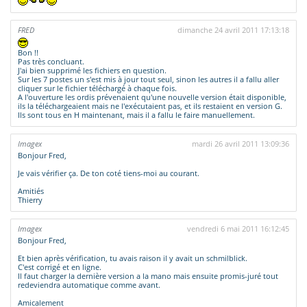
FRED
dimanche 24 avril 2011 17:13:18
Bon !!
Pas très concluant.
J'ai bien supprimé les fichiers en question.
Sur les 7 postes un s'est mis à jour tout seul, sinon les autres il a fallu aller
cliquer sur le fichier téléchargé à chaque fois.
A l'ouverture les ordis prévenaient qu'une nouvelle version était disponible,
ils la téléchargeaient mais ne l'exécutaient pas, et ils restaient en version G.
Ils sont tous en H maintenant, mais il a fallu le faire manuellement.
Imagex
mardi 26 avril 2011 13:09:36
Bonjour Fred,
Je vais vérifier ça. De ton coté tiens-moi au courant.
Amitiés
Thierry
Imagex
vendredi 6 mai 2011 16:12:45
Bonjour Fred,
Et bien après vérification, tu avais raison il y avait un schmilblick.
C'est corrigé et en ligne.
Il faut charger la dernière version a la mano mais ensuite promis-juré tout
redeviendra automatique comme avant.
Amicalement