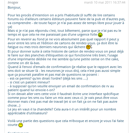
Imagex
mardi 10 mai 2011 16:37:44
Bonjour,
Pour les procès d'intention on a pris l'habitude (il suffit de lire certains
forums où d'ailleurs certains éditeurs peuvent faire de la pub et d'autres pas,
va comprendre - de toute façon je n'ai pas assez de temps libre pour jouer à
ça)
Mais si je n'ai pas répondu c'est, tout bêtement, parce que je n'ai pas eu le
temps et que cela ne me paraissait pas d'une urgence folle
Pour en revenir au fond je ne vois absolument pas quel rapport il peut y
avoir entre les sms et l'édition de cartons de rendez-vous. ça doit être la
fatigue ou mes trois derniers neurones qui lâchent
Et pour donner suite à cette histoire de carton de rendez-vous on peut déjà
le faire sur des planches d'étiquettes ce qui fonctionne très bien; l'usage
d'une imprimante dédiée ne me semble qu'une petite cerise on the cake,
comme on dit là-bas.
Quand à l'envoi d'emails de confirmation (je réalise que le rapport avec les
sms doit se situer là - les neurones je vous dis), cela n'est pas aussi simple
que ça pourrait paraître et pas mal de questions se posent :
- est-ce permis? qu'en dirait l'ordre? (déjà les sms ....)
- si c'est un patient mineur?
- à supposer qu'on veuille envoyer un email de confirmation de rv au
patient quand lui envoie-t-on?
Si on devait aller vers cette voie il faudrait écrire une interface spécifique
comme pour les sms ou faire un mix avec ceux-ci. Je vais peut-être vous
étonner mais c'est pas mal de travail (et si on fait ça on ne fait pas autre
chose...)
Le jeu en vaut-il la chandelle? Cela aura-t-il un intérêt pour un nombre
appréciable d'utilisateurs?
Voilà une partie des questions que cela m'évoque et encore je vous l'ai faite
courte