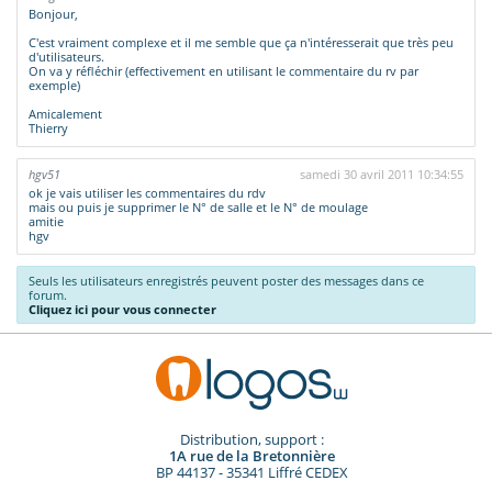
Bonjour,
C'est vraiment complexe et il me semble que ça n'intéresserait que très peu
d'utilisateurs.
On va y réfléchir (effectivement en utilisant le commentaire du rv par
exemple)
Amicalement
Thierry
hgv51
samedi 30 avril 2011 10:34:55
ok je vais utiliser les commentaires du rdv
mais ou puis je supprimer le N° de salle et le N° de moulage
amitie
hgv
Seuls les utilisateurs enregistrés peuvent poster des messages dans ce
forum.
Cliquez ici pour vous connecter
Distribution, support :
1A rue de la Bretonnière
BP 44137 - 35341 Liffré CEDEX