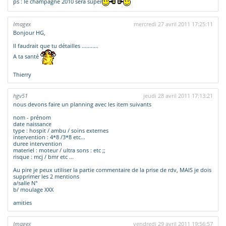
ps : le champagne 2010 sera super
Imagex
mercredi 27 avril 2011 17:25:11
Bonjour HG,
Il faudrait que tu détailles ...........
A ta santé
Thierry
hgv51
jeudi 28 avril 2011 17:13:21
nous devons faire un planning avec les item suivants
nom - prénom
date naissance
type : hospit / ambu / soins externes
intervention : 4*8 /3*8 etc...
duree intervention
materiel : moteur / ultra sons : etc ;;
risque : mcj / bmr etc ...
Au pire je peux utiliser la partie commentaire de la prise de rdv, MAIS je dois
supprimer les 2 mentions
a/salle N°
b/ moulage XXX
amities
Imagex
vendredi 29 avril 2011 19:56:57