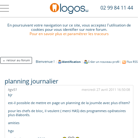
02 99 84 11 44
En poursuivant votre navigation sur ce site, vous acceptez l'utilisation de
cookies pour vous identifier sur notre forum.
Pour en savoir plus et paramétrer les traceurs
← retour au forum
Bienvenue !
|
Identification
|
Créer un nouveau profil
|
Flux RSS
planning journalier
hgv51
mercredi 27 avril 2011 16:50:08
bjr
est-il possible de mettre en page un planning de la journée avec plus d'item?
pour les chefs de bloc, il veulent ( merci HAS) des programmes opératoires
plus élaborés.
amities
hgv