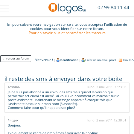
02 99 84 11 44
En poursuivant votre navigation sur ce site, vous acceptez l'utilisation de
cookies pour vous identifier sur notre forum.
Pour en savoir plus et paramétrer les traceurs
← retour au forum
Bienvenue !
|
Identification
|
Créer un nouveau profil
|
Flux RSS
il reste des sms à envoyer dans votre boite
scribe06
lundi 2 mai 2011 09:23:03
Je ne suis pas abonné à un envoi des sms mais quand la version qui
permettait cet envoi est arrivé j'ai voulu voir comment ça marchait sur le
poste assistante. Maintenant le message apparait à chaque fois que
l'assistante bascule sur mon nom (3 associés).
Comment faire pour qu'il napparaisse plus?
Imagex
lundi 2 mai 2011 12:38:51
Bonjour,
Typiquement le genre de problèmes à voir avec la hot-line.