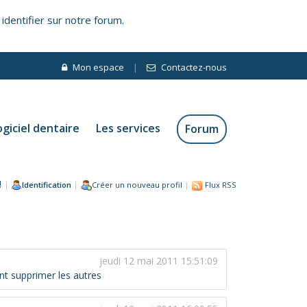
 identifier sur notre forum.
Mon espace
|
Contactez-nous
ogiciel dentaire
Les services
Forum
!
|
Identification
|
Créer un nouveau profil
|
Flux RSS
jeudi 12 mai 2011 15:51:09
t supprimer les autres