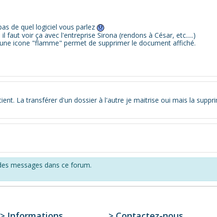
pas de quel logiciel vous parlez
 il faut voir ça avec l'entreprise Sirona (rendons à César, etc.....)
gos une icone "flamme" permet de supprimer le document affiché.
ent. La transférer d'un dossier à l'autre je maitrise oui mais la supp
r des messages dans ce forum.
> Informations
> Contactez-­nous