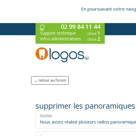
En poursuivant votre naviga
02 99 84 11 44
1
Support technique
: choix
2
Infos administratives
: choix
← retour au forum
supprimer les panoramiques
laulau
Nous avons réalisé plusieurs radios panoramique