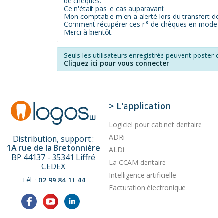
de chèques.
Ce n'était pas le cas auparavant
Mon comptable m'en a alerté lors du transfert de 
Comment récupérer ces n° de chèques en mode g
Merci à bientôt.
Seuls les utilisateurs enregistrés peuvent poste
Cliquez ici pour vous connecter
> L'application
Logiciel pour cabinet dentaire
ADRi
Distribution, support :
1A rue de la Bretonnière
ALDi
BP 44137 - 35341 Liffré
La CCAM dentaire
CEDEX
Intelligence artificielle
Tél. :
02 99 84 11 44
Facturation électronique