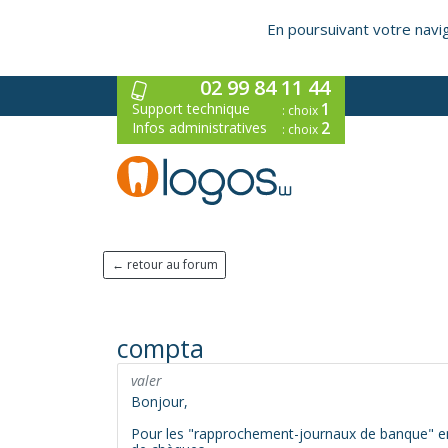
En poursuivant votre naviga
02 99 84 11 44
1
Support technique
: choix
2
Infos administratives
: choix
← retour au forum
compta
valer
Bonjour,
Pour les "rapprochement-journaux de banque" en m