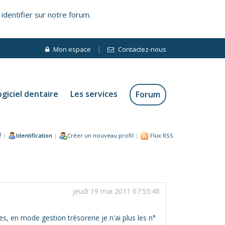
 identifier sur notre forum.
Mon espace
|
Contactez-nous
ogiciel dentaire
Les services
Forum
!
|
Identification
|
Créer un nouveau profil
|
Flux RSS
jeudi 19 mai 2011 07:55:48
 en mode gestion trésorerie je n'ai plus les n°