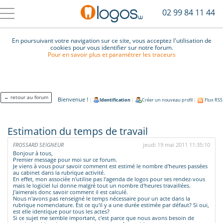
02 99 84 11 44
En poursuivant votre navigation sur ce site, vous acceptez l'utilisation de
cookies pour vous identifier sur notre forum.
Pour en savoir plus et paramétrer les traceurs
← retour au forum
Bienvenue !
|
Identification
|
Créer un nouveau profil
|
Flux RSS
Estimation du temps de travail
FROSSARD SEIGNEUR
jeudi 19 mai 2011 11:35:10
Bonjour à tous,
Premier message pour moi sur ce forum.
Je viens à vous pour savoir comment est estimé le nombre d'heures passées
au cabinet dans la rubrique activité.
En effet, mon associée n'utilise pas l'agenda de logos pour ses rendez-vous
mais le logiciel lui donne malgré tout un nombre d'heures travaillées.
J'aimerais donc savoir comment il est calculé.
Nous n'avons pas renseigné le temps nécessaire pour un acte dans la
rubrique nomenclature. Est ce qu'il y a une durée estimée par défaut? Si oui,
est elle identique pour tous les actes?
Si ce sujet me semble important, c'est parce que nous avons besoin de