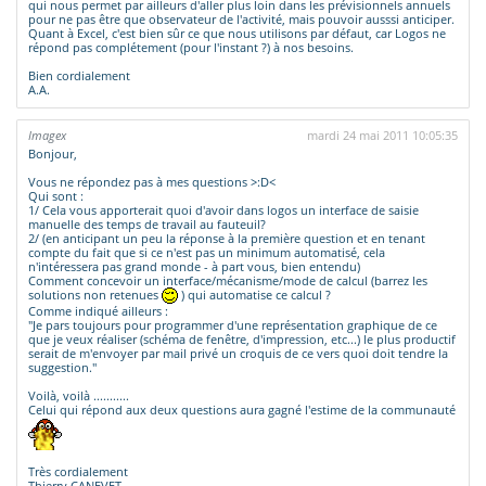
qui nous permet par ailleurs d'aller plus loin dans les prévisionnels annuels
pour ne pas être que observateur de l'activité, mais pouvoir ausssi anticiper.
Quant à Excel, c'est bien sûr ce que nous utilisons par défaut, car Logos ne
répond pas complétement (pour l'instant ?) à nos besoins.
Bien cordialement
A.A.
Imagex
mardi 24 mai 2011 10:05:35
Bonjour,
Vous ne répondez pas à mes questions >:D<
Qui sont :
1/ Cela vous apporterait quoi d'avoir dans logos un interface de saisie
manuelle des temps de travail au fauteuil?
2/ (en anticipant un peu la réponse à la première question et en tenant
compte du fait que si ce n'est pas un minimum automatisé, cela
n'intéressera pas grand monde - à part vous, bien entendu)
Comment concevoir un interface/mécanisme/mode de calcul (barrez les
solutions non retenues
) qui automatise ce calcul ?
Comme indiqué ailleurs :
"Je pars toujours pour programmer d'une représentation graphique de ce
que je veux réaliser (schéma de fenêtre, d'impression, etc...) le plus productif
serait de m'envoyer par mail privé un croquis de ce vers quoi doit tendre la
suggestion."
Voilà, voilà ...........
Celui qui répond aux deux questions aura gagné l'estime de la communauté
Très cordialement
Thierry CANEVET