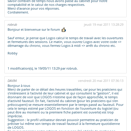
savoir combien de temps nous avons passé au cabinet pour notre
comptabilité et le calcul de nos charges respectives.
Merci d'avance pour vos réponses.
Cordialement.
robrub
jeudi 19 mai 2011 13:28:29
Bonjour et bienvenue sur le forum
Sauf erreur, je pense que Logos calcul le temps de travail avec les ouvertures
et fermetures des sessions. Le matin, vous ouvrez Logos avec votre code =>
démarrage du chrono, vous fermez Logos à midi => arrêt du chrono etc.
Robby
1 modification(s), le 19/05/11 13:29 par robrub.
DAV84
vendredi 20 mai 2011 07:36:13
Bonjour à tous
Merci de parler de ce détail des heures travaillées, car pour les praticiens qui
s'intéressent à l'activité de leur cabinet et qui consultent la "gestion", il est
étonnant de voir que LOGOS n'estime que de façon approchée, le temps
d'activité fauteuil. En fait, l'activité du cabinet (pour les praticiens qui s'en
préoccupent) se mesure essentiellement par le temps passé au fauteuil. Pour
cela le temps estimé par LOGOS en fonction de l'ouverture du logiciel (ou
peut être au moment ou la premiere fiche patient est ouverte) est trop
imprécise.
Suggestion : le profil utilisateur devrait pouvoir permettre au praticien de
préciser lui même son temps de travail fauteuil à la fermeture quotidienne
de LOGOS.