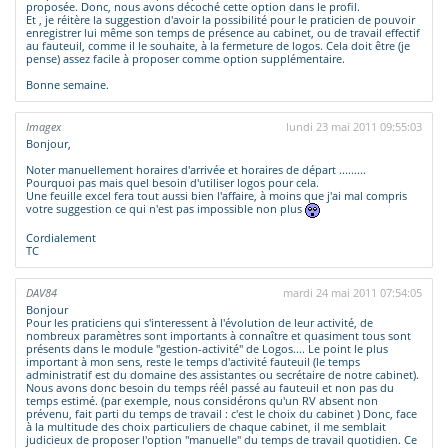
proposée. Donc, nous avons décoché cette option dans le profil.
Et , je réitère la suggestion d'avoir la possibilité pour le praticien de pouvoir
enregistrer lui même son temps de présence au cabinet, ou de travail effectif
au fauteuil, comme il le souhaite, à la fermeture de logos. Cela doit être (je
pense) assez facile à proposer comme option supplémentaire.
Bonne semaine.
Imagex
lundi 23 mai 2011 09:55:03
Bonjour,
Noter manuellement horaires d'arrivée et horaires de départ .........
Pourquoi pas mais quel besoin d'utiliser logos pour cela.
Une feuille excel fera tout aussi bien l'affaire, à moins que j'ai mal compris
votre suggestion ce qui n'est pas impossible non plus
Cordialement
TC
DAV84
mardi 24 mai 2011 07:54:05
Bonjour
Pour les praticiens qui s'interessent à l'évolution de leur activité, de
nombreux paramètres sont importants à connaître et quasiment tous sont
présents dans le module "gestion-activité" de Logos.... Le point le plus
important à mon sens, reste le temps d'activité fauteuil (le temps
administratif est du domaine des assistantes ou secrétaire de notre cabinet).
Nous avons donc besoin du temps réél passé au fauteuil et non pas du
temps estimé. (par exemple, nous considérons qu'un RV absent non
prévenu, fait parti du temps de travail : c'est le choix du cabinet ) Donc, face
à la multitude des choix particuliers de chaque cabinet, il me semblait
judicieux de proposer l'option "manuelle" du temps de travail quotidien. Ce