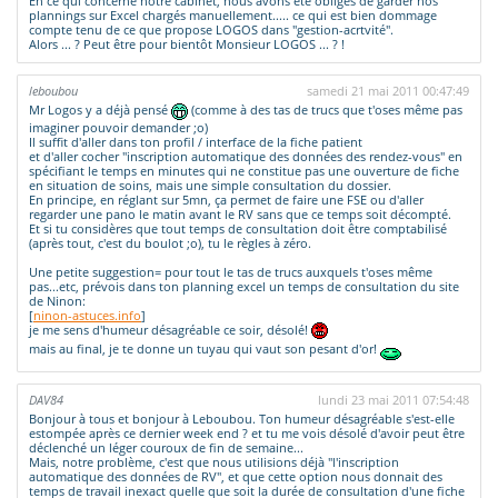
En ce qui concerne notre cabinet, nous avons été obligés de garder nos
plannings sur Excel chargés manuellement..... ce qui est bien dommage
compte tenu de ce que propose LOGOS dans "gestion-acrtvité".
Alors ... ? Peut être pour bientôt Monsieur LOGOS ... ? !
leboubou
samedi 21 mai 2011 00:47:49
Mr Logos y a déjà pensé
(comme à des tas de trucs que t'oses même pas
imaginer pouvoir demander ;o)
Il suffit d'aller dans ton profil / interface de la fiche patient
et d'aller cocher "inscription automatique des données des rendez-vous" en
spécifiant le temps en minutes qui ne constitue pas une ouverture de fiche
en situation de soins, mais une simple consultation du dossier.
En principe, en réglant sur 5mn, ça permet de faire une FSE ou d'aller
regarder une pano le matin avant le RV sans que ce temps soit décompté.
Et si tu considères que tout temps de consultation doit être comptabilisé
(après tout, c'est du boulot ;o), tu le règles à zéro.
Une petite suggestion= pour tout le tas de trucs auxquels t'oses même
pas...etc, prévois dans ton planning excel un temps de consultation du site
de Ninon:
[
ninon-astuces.info
]
je me sens d'humeur désagréable ce soir, désolé!
mais au final, je te donne un tuyau qui vaut son pesant d'or!
DAV84
lundi 23 mai 2011 07:54:48
Bonjour à tous et bonjour à Leboubou. Ton humeur désagréable s'est-elle
estompée après ce dernier week end ? et tu me vois désolé d'avoir peut être
déclenché un léger couroux de fin de semaine...
Mais, notre problème, c'est que nous utilisions déjà "l'inscription
automatique des données de RV", et que cette option nous donnait des
temps de travail inexact quelle que soit la durée de consultation d'une fiche