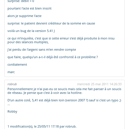
surprise: débit = 0
pourtant l'acte est bien inscrit
alors je supprime l'acte
surprise: le patient devient créditeur de la somme en cause
voilà un bug de la version 5.41 J
ce qui m'inquiète, c'est que si cette erreur s'est déjà produite à mon insu
pour des séances multiples,
j'ai perdu de l'argent sans m'en rendre compte
que faire, quelqu'un a-t-il déjà été confronté à ce problème ?
cordialement
marc
robrub
mercredi 25 mai 2011 14:26:33
Personnellement je n'ai pas eu ce soucis mais cela me fait panser à un soucis
de réseau. Je pense que c'est à voir avec la hotline.
D'un autre coté, 5,41 est déjà bien loin (version 2007 ?) sauf si c'est un typo ;)
...
Robby
1 modification(s), le 25/05/11 17:18 par robrub.