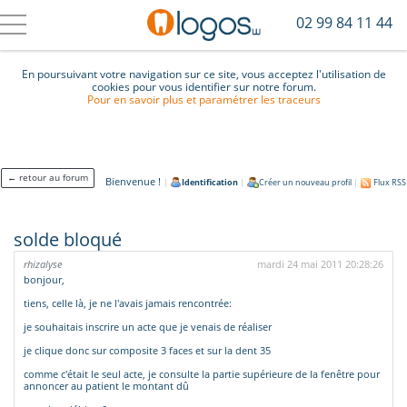
02 99 84 11 44
En poursuivant votre navigation sur ce site, vous acceptez l'utilisation de
cookies pour vous identifier sur notre forum.
Pour en savoir plus et paramétrer les traceurs
← retour au forum
Bienvenue !
|
Identification
|
Créer un nouveau profil
|
Flux RSS
solde bloqué
rhizalyse
mardi 24 mai 2011 20:28:26
bonjour,
tiens, celle là, je ne l'avais jamais rencontrée:
je souhaitais inscrire un acte que je venais de réaliser
je clique donc sur composite 3 faces et sur la dent 35
comme c'était le seul acte, je consulte la partie supérieure de la fenêtre pour
annoncer au patient le montant dû