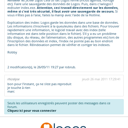
Reindexer les fichier Logos
Cela ce fait Logos fermé (inclus agenda, horloge
etc). Faire une sauvegarde des données de Logos. Puis, dans c:\wlogos1
exécuter index.exe.
Attention, ceci travail directement sur les données,
même si c'est très sécurisé, il faut avoir une sauvegarde de secours.
Si
vous n'êtes pas à l'aise, faites la manip avec l'aide de la Hotline.
Explication des index: Logos garde les données dans une base de données.
Les informations s’inscrivent à la queuleuleu dans des fichiers. Pour trouver
rapidement une information, le logiciel travail avec des index (telle
information est dans telle position dans le fichier). S'il y a eu un problème
(du disque, du réseau, de l'alimentation, des autres programmes etc) lors de
l’inscription des données et index, l'index ne pointe pas au bon endroit
dans le fichier. Réindexation permet de vérifier et corriger les indexes.
Robby
2 modification(s), le 26/05/11 19:27 par robrub.
rhizalyse
jeudi 26 mai 2011 17:29:41
bon pour l'instant, ça ne s'est pas reproduit
je touche à rien
marc
Seuls les utilisateurs enregistrés peuvent poster des messages dans ce
forum.
Cliquez ici pour vous connecter