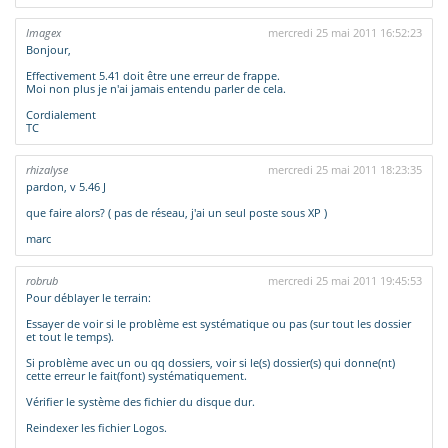
Imagex
mercredi 25 mai 2011 16:52:23
Bonjour,
Effectivement 5.41 doit être une erreur de frappe.
Moi non plus je n'ai jamais entendu parler de cela.
Cordialement
TC
rhizalyse
mercredi 25 mai 2011 18:23:35
pardon, v 5.46 J
que faire alors? ( pas de réseau, j'ai un seul poste sous XP )
marc
robrub
mercredi 25 mai 2011 19:45:53
Pour déblayer le terrain:
Essayer de voir si le problème est systématique ou pas (sur tout les dossier
et tout le temps).
Si problème avec un ou qq dossiers, voir si le(s) dossier(s) qui donne(nt)
cette erreur le fait(font) systématiquement.
Vérifier le système des fichier du disque dur.
Reindexer les fichier Logos.