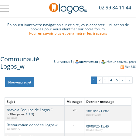
02 99 84 11 44
En poursuivant votre navigation sur ce site, vous acceptez l'utilisation de
cookies pour vous identifier sur notre forum.
Pour en savoir plus et paramétrer les traceurs
Communauté
Bienvenue !
|
Identification
|
Créer un nouveau profil
Logos_w
|
Flux RSS
1
2
3
4
5
»
→
Nouveau sujet
Sujet
Messages
Dernier message
bravo à l'equipe de Logos !!
76
10/10/25 17:02
(Aller page:
1
2
3
)
Daniel42350
par ladan
Restauration données Logosw
6
09/08/26 15:40
par Justin70
RIEMER Thierry