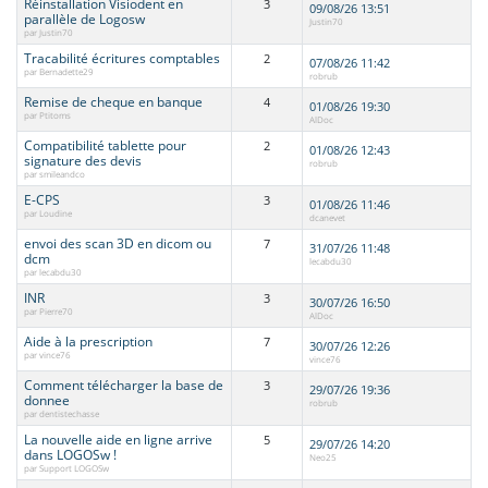
Réinstallation Visiodent en
3
09/08/26 13:51
parallèle de Logosw
Justin70
par Justin70
Tracabilité écritures comptables
2
07/08/26 11:42
par Bernadette29
robrub
Remise de cheque en banque
4
01/08/26 19:30
par Ptitoms
AlDoc
Compatibilité tablette pour
2
01/08/26 12:43
signature des devis
robrub
par smileandco
E-CPS
3
01/08/26 11:46
par Loudine
dcanevet
envoi des scan 3D en dicom ou
7
31/07/26 11:48
dcm
lecabdu30
par lecabdu30
INR
3
30/07/26 16:50
par Pierre70
AlDoc
Aide à la prescription
7
30/07/26 12:26
par vince76
vince76
Comment télécharger la base de
3
29/07/26 19:36
donnee
robrub
par dentistechasse
La nouvelle aide en ligne arrive
5
29/07/26 14:20
dans LOGOSw !
Neo25
par Support LOGOSw