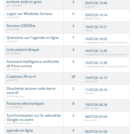
ecriture arial en gras
2
29/07/26 13:44
par nathalie67
dcanevet
Logos sur Windows Serveur
11
20/07/26 14:14
par Aline49
RIEMER Thierry
Serveur LOGOSw
2
19/07/26 10:17
par Cematys
robrub
Questions sur l'agenda en ligne
7
16/07/26 16:02
par np441
dr.weill@dentistes-occlusodontistes.fr
Liste patient bloqué
3
16/07/26 12:39
par Sibylle08
dr.weill@dentistes-occlusodontistes.fr
Assistant Intelligence artificielle
5
16/07/26 12:38
(@ Pièces jointes)
dr.weill@dentistes-occlusodontistes.fr
par Paparou
Cotations All on 4
20
13/07/26 16:13
par DCP74
Marc TEILLET
Douchette lecture code barre
2
11/07/26 20:16
sans fil
Pierre70
par Vincent_ryu
Factures electroniques
8
10/07/26 00:34
par VERNEDES
Marc TEILLET
Synchronisation sur le calendrier
2
08/07/26 07:04
Google ou autre
Jerôme6417
par Cabinet des Sapins
agenda en ligne
4
06/07/26 01:04
par VB44