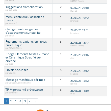
RIEMER Thierry
suggestions d’amélioration
2
02/07/26 20:10
par Bell ande
Baroud
menu contextuel/ associer à
4
30/06/26 10:42
Logos
Jerome D.
par Jerome D.
changement des gaines
2
29/06/26 17:31
d'attachement sur stellite
leboubou
par doczi
Règlements patients en lignes
3
29/06/26 13:47
bureautique
RIEMER Thierry
par RIEMER Thierry
Bridge Elements Mixtes Zircone
1
25/06/26 21:16
et Céramique Stratifié sur
drgc
Zircone
par drgc
Envois sécurisés
5
25/06/26 18:12
par Loudine
Loudine
Message matériaux périmés
4
25/06/26 15:52
par Coquet-Karsenti Sophie
robrub
TP Mgen santé prévoyance
3
25/06/26 14:50
par caroline14
DRLC
1
2
3
4
5
»
→